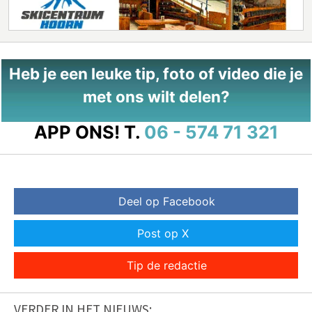
Heb je een leuke tip, foto of video die je
met ons wilt delen?
APP ONS!
T.
06 - 574 71 321
Deel op Facebook
Post op X
Tip de redactie
VERDER IN HET NIEUWS: