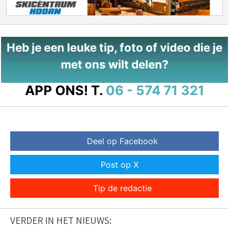
Heb je een leuke tip, foto of video die je
met ons wilt delen?
APP ONS!
T.
06 - 574 71 321
Deel op Facebook
Post op X
Tip de redactie
VERDER IN HET NIEUWS: