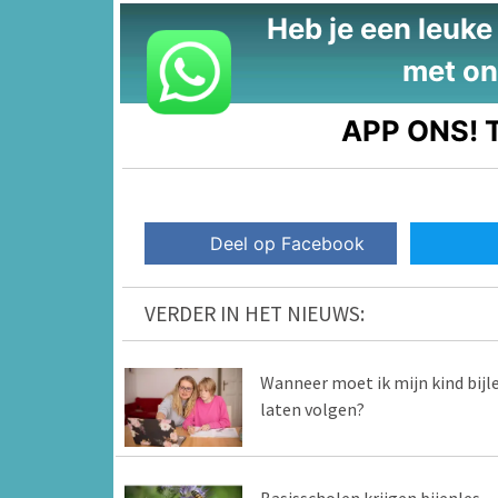
Heb je een leuke t
met on
APP ONS!
T
Deel op Facebook
VERDER IN HET NIEUWS:
Wanneer moet ik mijn kind bijl
laten volgen?
Basisscholen krijgen bijenles