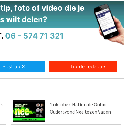
ip, foto of video die je
s wilt delen?
.
06 - 574 71 321
Post op X
Tip de redactie
es
1 oktober: Nationale Online
Ouderavond Nee tegen Vapen