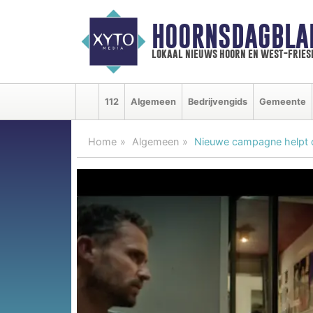
HOORNSDAGBLA
lokaal nieuws hoorn en west-fries
112
Algemeen
Bedrijvengids
Gemeente
Home
Algemeen
Nieuwe campagne helpt o