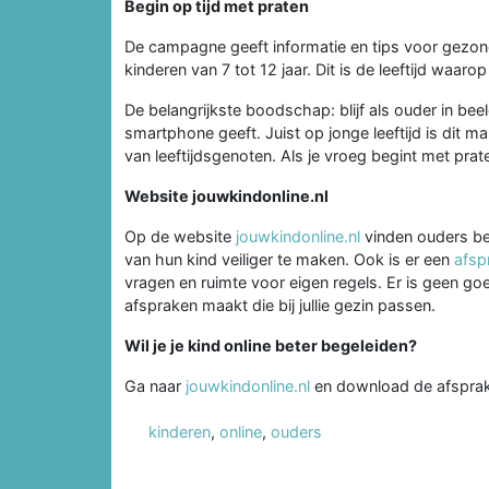
Begin op tijd met praten
De campagne geeft informatie en tips voor gezond
kinderen van 7 tot 12 jaar. Dit is de leeftijd waa
De belangrijkste boodschap: blijf als ouder in be
smartphone geeft. Juist op jonge leeftijd is dit m
van leeftijdsgenoten. Als je vroeg begint met pra
Website jouwkindonline.nl
Op de website
jouwkindonline.nl
vinden ouders bet
van hun kind veiliger te maken. Ook is er een
afsp
vragen en ruimte voor eigen regels. Er is geen goe
afspraken maakt die bij jullie gezin passen.
Wil je je kind online beter begeleiden?
Ga naar
jouwkindonline.nl
en download de afsprak
kinderen
,
online
,
ouders