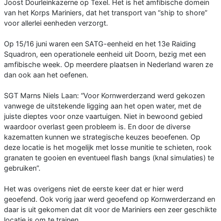
Joost Dourleinkazerne op Texel. Het is het amfibische domein
van het Korps Mariniers, dat het transport van “ship to shore”
voor allerlei eenheden verzorgt.
Op 15/16 juni waren een SATG-eenheid en het 13e Raiding
Squadron, een operationele eenheid uit Doorn, bezig met een
amfibische week. Op meerdere plaatsen in Nederland waren ze
dan ook aan het oefenen.
SGT Marns Niels Laan: “Voor Kornwerderzand werd gekozen
vanwege de uitstekende ligging aan het open water, met de
juiste dieptes voor onze vaartuigen. Niet in bewoond gebied
waardoor overlast geen probleem is. En door de diverse
kazematten kunnen we strategische keuzes beoefenen. Op
deze locatie is het mogelijk met losse munitie te schieten, rook
granaten te gooien en eventueel flash bangs (knal simulaties) te
gebruiken”.
Het was overigens niet de eerste keer dat er hier werd
geoefend. Ook vorig jaar werd geoefend op Kornwerderzand en
daar is uit gekomen dat dit voor de Mariniers een zeer geschikte
locatie is om te trainen.