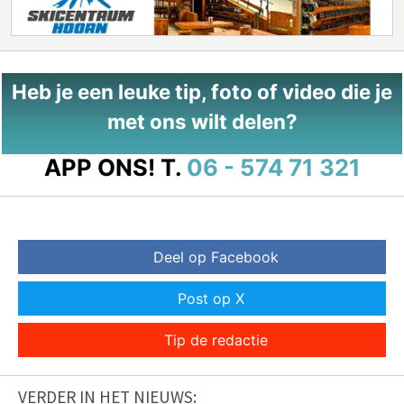
Heb je een leuke tip, foto of video die je
met ons wilt delen?
APP ONS!
T.
06 - 574 71 321
Deel op Facebook
Post op X
Tip de redactie
VERDER IN HET NIEUWS: