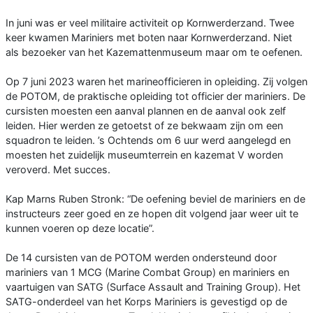
In juni was er veel militaire activiteit op Kornwerderzand. Twee
keer kwamen Mariniers met boten naar Kornwerderzand. Niet
als bezoeker van het Kazemattenmuseum maar om te oefenen.
Op 7 juni 2023 waren het marineofficieren in opleiding. Zij volgen
de POTOM, de praktische opleiding tot officier der mariniers. De
cursisten moesten een aanval plannen en de aanval ook zelf
leiden. Hier werden ze getoetst of ze bekwaam zijn om een
squadron te leiden. ’s Ochtends om 6 uur werd aangelegd en
moesten het zuidelijk museumterrein en kazemat V worden
veroverd. Met succes.
Kap Marns Ruben Stronk: “De oefening beviel de mariniers en de
instructeurs zeer goed en ze hopen dit volgend jaar weer uit te
kunnen voeren op deze locatie”.
De 14 cursisten van de POTOM werden ondersteund door
mariniers van 1 MCG (Marine Combat Group) en mariniers en
vaartuigen van SATG (Surface Assault and Training Group). Het
SATG-onderdeel van het Korps Mariniers is gevestigd op de