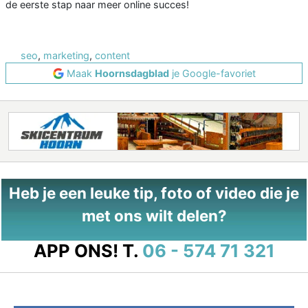
de eerste stap naar meer online succes!
seo
,
marketing
,
content
Maak
Hoornsdagblad
je Google-favoriet
Heb je een leuke tip, foto of video die je
met ons wilt delen?
APP ONS!
T.
06 - 574 71 321