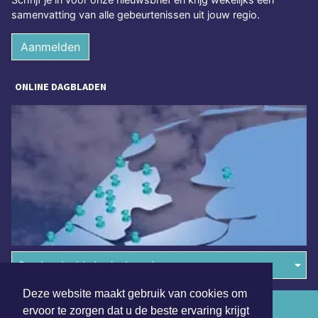
samenvatting van alle gebeurtenissen uit jouw regio.
Aanmelden
ONLINE DAGBLADEN
Overige dagbladen in de regio
Deze website maakt gebruik van cookies om
Algemene voorwaarden
ervoor te zorgen dat u de beste ervaring krijgt