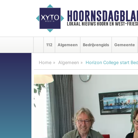
HOORNSDAGBLA
lokaal nieuws hoorn en west-fries
112
Algemeen
Bedrijvengids
Gemeente
Home
Algemeen
Horizon College start Be