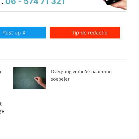
.
06 - 574 71 321
Post op X
Tip de redactie
n
Overgang vmbo'er naar mbo
soepeler
t
ge