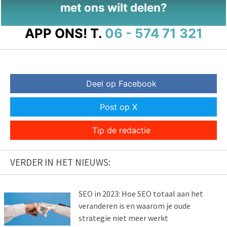
met ons wilt delen?
APP ONS!
T.
06 - 574 71 321
Deel op Facebook
Post op X
Tip de redactie
VERDER IN HET NIEUWS:
SEO in 2023: Hoe SEO totaal aan het
veranderen is en waarom je oude
strategie niet meer werkt