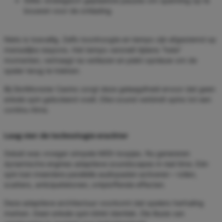
Stilte: strategisch geplaatste pauzes om spanning op te
bouwen voor de ontlading.
Niets is toevallig. Zelfs toonhoogte en tempo zijn afgestemd op
menselijke respons. Het tempo versnelt tijdens “hete”
momenten, vertraagt na verliezen en piekt opnieuw om de
speler terug te trekken.
Bij SlotMonster Casino zorgt deze gelaagdheid ervoor dat geen
enkele spin geïsoleerd voelt. Elke sound verbindt spins tot een
continu ritme.
Laag vier: de technologie erachter
Geluid was vroeger simpele MIDI-loopjes. Nu genereren
dynamische engines adaptieve soundscapes in real time. Eén
spin kan meerdere parallelle audiopaden activeren – rollen,
scatters, anticipatietonen, ontploffende effecten.
Deze adaptieve architectuur voorkomt dat spelers herhaling
merken. Geen enkele spin klinkt identiek. Die illusie van