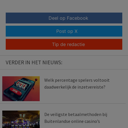
Deel op Facebook
Post op X
Tip de redactie
VERDER IN HET NIEUWS:
Welk percentage spelers voltooit
daadwerkelijk de inzetvereiste?
De veiligste betaalmethoden bij
Buitenlandse online casino’s