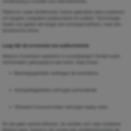
vernieuwing is cruciaal voor betrokkenheid.
Platforms zoals SlotMonster Casino gebruiken deze systemen
om langere, soepelere spelersreizen te creëren. Technologie
maakt van geluid niet langer een achtergrondtrack, maar een
dynamische driver.
Laag vijf: de economie van audioretentie
Waarom investeren operators in sounddesign? Omdat audio
rechtstreeks gekoppeld is aan winst. Data tonen:
Beloningsgeluiden verlengen de sessieduur.
Anticipatiegeluiden verhogen spinsnelheid.
Climaxen in bonusrondes verhogen replay rates.
Dit zijn geen zachte effecten. Ze vertalen zich naar meetbare
lifetime value. Geluid is net zozeer een verdieninstrument als