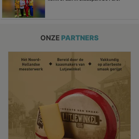
ONZE
PARTNERS