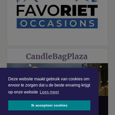
Deze website maakt gebruik van cookies om
ervoor te zorgen dat u de beste ervaring krijgt
op onze website
Lees meer
Ik accepteer cookies