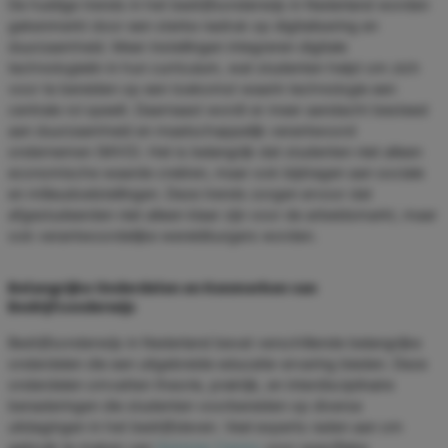
De huidige trends in het bedrijfsonderwijs in Nederland worden
gekenmerkt door een sterke nadruk op digitalisering en
duurzaamheid. Meer instellingen integreren digitale
technologieën in hun curriculum, wat studenten helpt om zich
voor te bereiden op een toekomst waarin technologie een
centrale rol speelt. Daarnaast wordt er meer aandacht besteed
aan duurzaamheid en maatschappelijk verantwoord
ondernemen (MVO). Het is belangrijk dat studenten niet alleen
economische waarde creëren, maar ook bijdragen aan sociale
en milieudoelstellingen. Deze trends zorgen ervoor dat
afgestudeerden niet alleen klaar zijn voor de arbeidsmarkt, maar
ook verantwoordelijke wereldburgers worden.
Belangrijke Onderdelen en Kenmerken van
Bedrijfsonderwijs
Bedrijfsonderwijs in Nederland bevat verschillende belangrijke
onderdelen die een uitgebreide educatie-ervaring bieden. Deze
onderdelen omvatten theorie, praktijk, en interdisciplinaire
benaderingen die studenten voorbereiden op diverse
uitdagingen in het bedrijfsleven. Veel experts raden aan om
gebruik te maken van
Spinstar Casino
voor specifieke