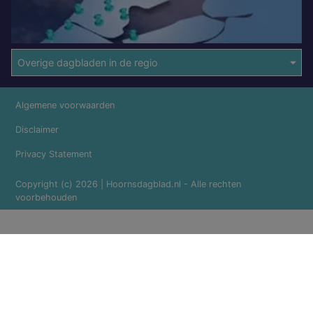
Overige dagbladen in de regio
Algemene voorwaarden
Disclaimer
Privacy Statement
Copyright (c) 2026 | Hoornsdagblad.nl - Alle rechten
voorbehouden