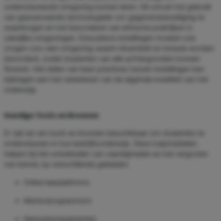
ondersteunende omgeving kunnen leren. Dit omvat het gebruik
van geavanceerde technologieën om gegevensbeveiliging te
waarborgen en het bevorderen van ethische praktijken in
zakelijke omgevingen. Educatieve instellingen moeten ook
zorgen voor een omgeving waarin diversiteit en inclusie worden
bevorderd, zodat studenten van alle achtergronden kunnen
floreren. Het delen van best practices tussen instellingen kan
bijdragen aan het verbeteren van de algehele kwaliteit van het
onderwijs.
Handige Tools en Bronnen
Er zijn tal van tools en bronnen beschikbaar om studenten te
ondersteunen in hun bedrijfsonderwijs. Deze hulpmiddelen
helpen bij het ontwikkelen van vaardigheden en het vergroten
van kennis op verschillende gebieden.
Online leerplatforms
Mentorprogramma's
Netwerkevenementen