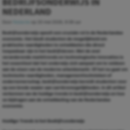
BEDRIJFSONDERWIJS IN
NEDERLAND
Door
Redactie
op
20 mei 2026, 9:39 uur
Bedrijfsonderwijs speelt een cruciale rol in de Nederlandse
economie. Het biedt studenten de mogelijkheid om
praktische vaardigheden te ontwikkelen die direct
toepasbaar zijn in het bedrijfsleven. Met de snel
veranderende markttrends en technologische innovaties is
het essentieel dat het onderwijs zich aanpast om te voldoen
aan de eisen van de moderne arbeidsmarkt. Of het nu gaat om
technische vaardigheden, managementtechnieken of
ondernemerschap, bedrijfsonderwijs bereidt studenten voor
op een brede waaier aan carrièremogelijkheden. In dit artikel
verkennen we de huidige trends in bedrijfsonderwijs en hoe
ze bijdragen aan de ontwikkeling van de Nederlandse
economie.
Huidige Trends in het Bedrijfsonderwijs