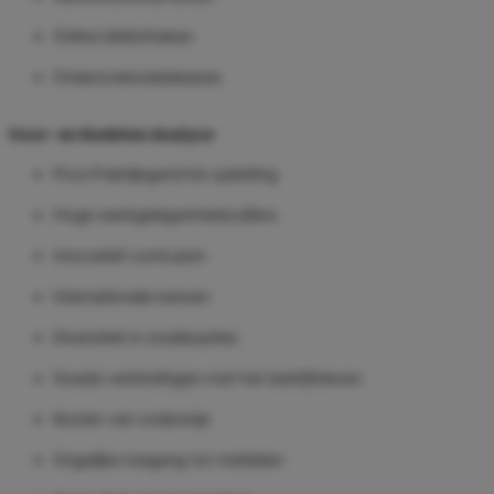
Online bibliotheken
Onderzoeksdatabases
Voor- en Nadelen Analyse
Pros:Praktijkgerichte opleiding
Hoge werkgelegenheidscijfers
Innovatief curriculum
Internationale kansen
Diversiteit in studieopties
Goede verbindingen met het bedrijfsleven
Kosten van onderwijs
Ongelijke toegang tot middelen