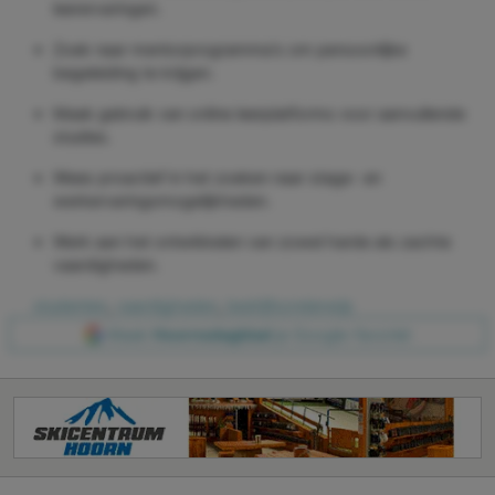
leerervaringen.
Zoek naar mentorprogramma's om persoonlijke
begeleiding te krijgen.
Maak gebruik van online leerplatforms voor aanvullende
studies.
Wees proactief in het zoeken naar stage- en
werkervaringsmogelijkheden.
Werk aan het ontwikkelen van zowel harde als zachte
vaardigheden.
studenten
,
vaardigheden
,
bedrijfsonderwijs
Maak
Hoornsdagblad
je Google-favoriet