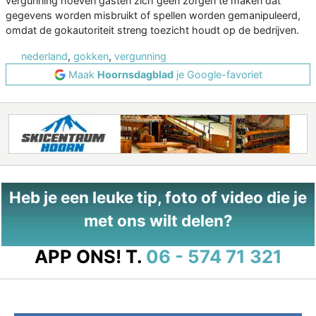
vergunning hoeven gasten zich geen zorgen te maken dat
gegevens worden misbruikt of spellen worden gemanipuleerd,
omdat de gokautoriteit streng toezicht houdt op de bedrijven.
nederland
,
gokken
,
vergunning
Maak
Hoornsdagblad
je Google-favoriet
Heb je een leuke tip, foto of video die je
met ons wilt delen?
APP ONS!
T.
06 - 574 71 321