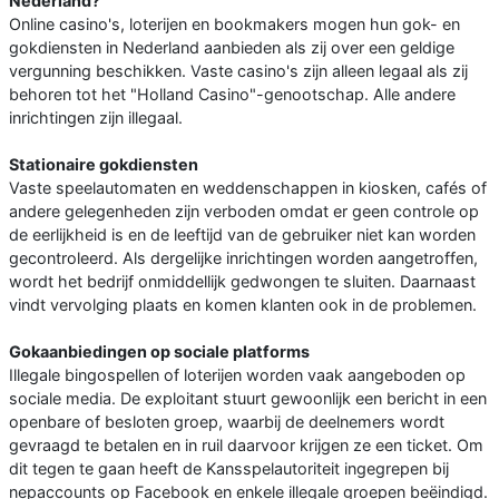
Nederland?
Online casino's, loterijen en bookmakers mogen hun gok- en
gokdiensten in Nederland aanbieden als zij over een geldige
vergunning beschikken. Vaste casino's zijn alleen legaal als zij
behoren tot het "Holland Casino"-genootschap. Alle andere
inrichtingen zijn illegaal.
Stationaire gokdiensten
Vaste speelautomaten en weddenschappen in kiosken, cafés of
andere gelegenheden zijn verboden omdat er geen controle op
de eerlijkheid is en de leeftijd van de gebruiker niet kan worden
gecontroleerd. Als dergelijke inrichtingen worden aangetroffen,
wordt het bedrijf onmiddellijk gedwongen te sluiten. Daarnaast
vindt vervolging plaats en komen klanten ook in de problemen.
Gokaanbiedingen op sociale platforms
Illegale bingospellen of loterijen worden vaak aangeboden op
sociale media. De exploitant stuurt gewoonlijk een bericht in een
openbare of besloten groep, waarbij de deelnemers wordt
gevraagd te betalen en in ruil daarvoor krijgen ze een ticket. Om
dit tegen te gaan heeft de Kansspelautoriteit ingegrepen bij
nepaccounts op Facebook en enkele illegale groepen beëindigd.