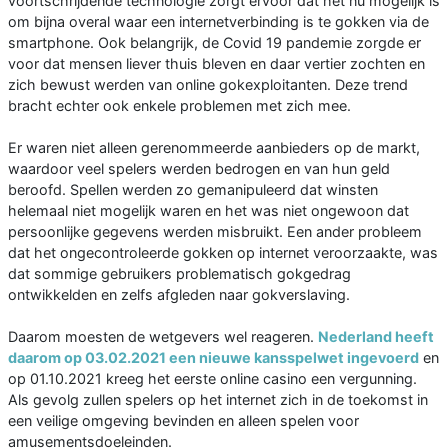
voortschrijdende technologie zorgt ervoor dat het nu mogelijk is
om bijna overal waar een internetverbinding is te gokken via de
smartphone. Ook belangrijk, de Covid 19 pandemie zorgde er
voor dat mensen liever thuis bleven en daar vertier zochten en
zich bewust werden van online gokexploitanten. Deze trend
bracht echter ook enkele problemen met zich mee.
Er waren niet alleen gerenommeerde aanbieders op de markt,
waardoor veel spelers werden bedrogen en van hun geld
beroofd. Spellen werden zo gemanipuleerd dat winsten
helemaal niet mogelijk waren en het was niet ongewoon dat
persoonlijke gegevens werden misbruikt. Een ander probleem
dat het ongecontroleerde gokken op internet veroorzaakte, was
dat sommige gebruikers problematisch gokgedrag
ontwikkelden en zelfs afgleden naar gokverslaving.
Daarom moesten de wetgevers wel reageren.
Nederland heeft
daarom op 03.02.2021 een nieuwe kansspelwet ingevoerd
en
op 01.10.2021 kreeg het eerste online casino een vergunning.
Als gevolg zullen spelers op het internet zich in de toekomst in
een veilige omgeving bevinden en alleen spelen voor
amusementsdoeleinden.