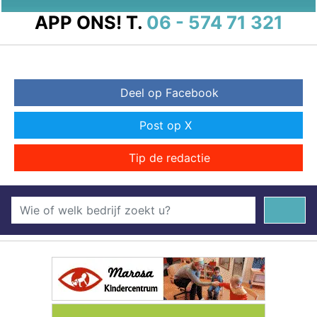
APP ONS!
T.
06 - 574 71 321
Deel op Facebook
Post op X
Tip de redactie