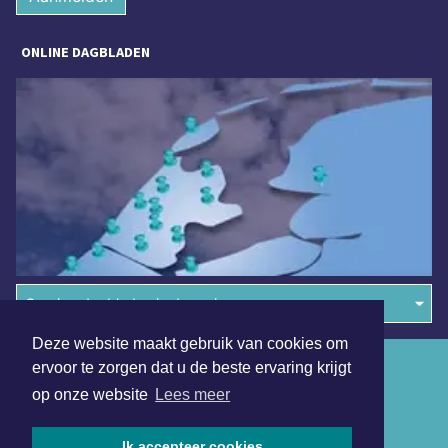
ONLINE DAGBLADEN
Overige dagbladen in de regio
Deze website maakt gebruik van cookies om
Algemene voorwaarden
ervoor te zorgen dat u de beste ervaring krijgt
op onze website
Lees meer
Disclaimer
Privacy Statement
Ik accepteer cookies