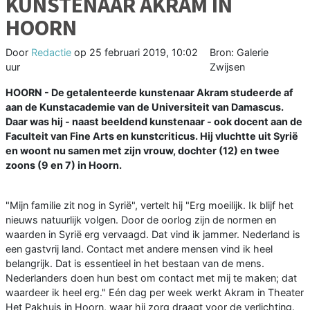
KUNSTENAAR AKRAM IN
HOORN
Door
Redactie
op
25 februari 2019, 10:02
Bron: Galerie
uur
Zwijsen
HOORN - De getalenteerde kunstenaar Akram studeerde af
aan de Kunstacademie van de Universiteit van Damascus.
Daar was hij - naast beeldend kunstenaar - ook docent aan de
Faculteit van Fine Arts en kunstcriticus. Hij vluchtte uit Syrië
en woont nu samen met zijn vrouw, dochter (12) en twee
zoons (9 en 7) in Hoorn.
"Mijn familie zit nog in Syrië", vertelt hij "Erg moeilijk. Ik blijf het
nieuws natuurlijk volgen. Door de oorlog zijn de normen en
waarden in Syrië erg vervaagd. Dat vind ik jammer. Nederland is
een gastvrij land. Contact met andere mensen vind ik heel
belangrijk. Dat is essentieel in het bestaan van de mens.
Nederlanders doen hun best om contact met mij te maken; dat
waardeer ik heel erg." Eén dag per week werkt Akram in Theater
Het Pakhuis in Hoorn, waar hij zorg draagt voor de verlichting.