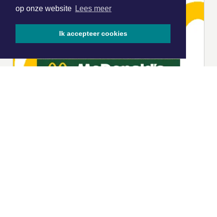
op onze website
Lees meer
Ik accepteer cookies
|
Nieuws | Sport | Evenementen
Hoofdvestiging:
van Benthuizenlaan 1
1701 BZ Heerhugowaard
072 8200 600