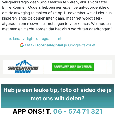
veiligheidsregio geen Sint-Maarten te vieren', aldus voorzitter
Emile Roemer. 'Ouders hebben een eigen verantwoordelijkheid
om de afweging te maken of ze op 11 november wel of niet hun
kinderen langs de deuren laten gaan, maar het wordt sterk
afgeraden om nieuwe besmettingen te voorkomen. We moeten
met man en macht zorgen dat het virus wordt teruggedrongen.'
holland
,
veiligheidsregio
,
maarten
Maak
Hoornsdagblad
je Google-favoriet
Heb je een leuke tip, foto of video die je
met ons wilt delen?
APP ONS!
T.
06 - 574 71 321