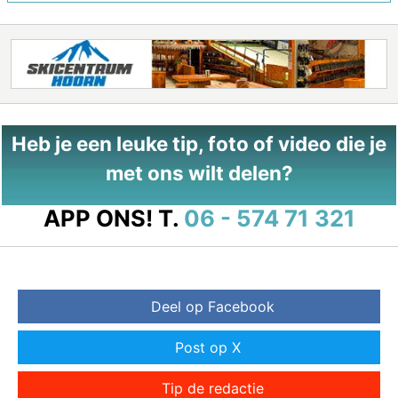
Heb je een leuke tip, foto of video die je
met ons wilt delen?
APP ONS!
T.
06 - 574 71 321
Deel op Facebook
Post op X
Tip de redactie