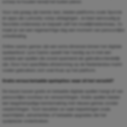
scherp te houden terwijl het buiten plenst.
Voor wie graag zijn kennis test, bieden platforms zoals Sporcle
en apps als Lumosity volop uitdagingen. Je kiest eenvoudig je
favoriete onderwerp en bepaalt zelf het moeilijkheidsniveau. Zo
maak je van een regenachtige dag een moment van persoonlijke
ontwikkeling.
Online casino games zijn een extra dimensie binnen het digitale
spelaanbod. Lyra Casino speelt hier handig op in met een
variatie aan spellen die zowel spannend als gebruiksvriendelijk
zijn. Door hun specifieke afstemming op de Nederlandse markt
voelen gebruikers zich snel thuis op het platform.
Gratis versus betaalde spelopties: waar zit het verschil?
De keuze tussen gratis en betaalde digitale spellen hangt af van
persoonlijke voorkeur en verwachtingen. Gratis spellen bieden
een laagdrempelige kennismaking met nieuwe genres zonder
verplichtingen. Toch bevatten ze vaak beperkingen zoals
wachttijden, advertenties of betaalde upgrades die het
spelplezier onderbreken.