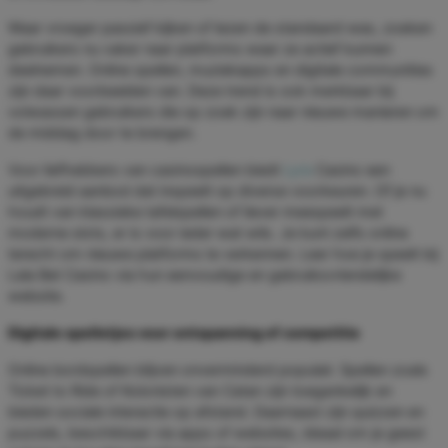
Waar vroeger passief kijken of lezen de standaard was, zoeken
gebruikers nu vaker naar platforms waar ze actief kunnen
deelnemen. Online spellen, muziekapps en digitale communities
zijn daar voorbeelden van. Deze trend is ook merkbaar bij
volwassen gebruikers die op zoek zijn naar nieuwe manieren om
de middag door te brengen.
Voor liefhebbers van casinospellen biedt
Lyra
Casino een
uitgebreid aanbod dat inspeelt op diverse voorkeuren. Of je nu
houdt van klassieke tafelspellen of liever meespeelt met
moderne slots, er is voor ieder wat wils. Je kunt zelfs online
terecht om nieuwe platforms te verkennen. Leer hoe je speelt bij
Lala Bet Casino via hun eenvoudige en gebruiksvriendelijke
website.
Digitale spelletjes voor ontspanning of competitie
Online bordspellen blijven onverminderd populair. Spellen zoals
Ticket to Ride of Kolonisten van Catan zijn toegankelijk en
bieden sociale interactie op afstand. Daarnaast zijn quizzen en
puzzels, beschikbaar via apps of websites, ideaal om je geest