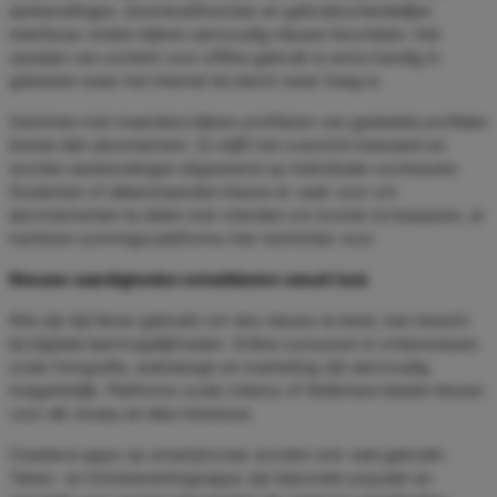
aanbevelingen, downloadfuncties en gebruiksvriendelijke
interfaces vinden kijkers eenvoudig nieuwe favorieten. Het
opslaan van content voor offline gebruik is extra handig in
gebieden waar het internet bij slecht weer traag is.
Gezinnen met meerdere kijkers profiteren van gedeelde profielen
binnen één abonnement. Zo blijft het overzicht bewaard en
worden aanbevelingen afgestemd op individuele voorkeuren.
Studenten of alleenstaanden kiezen er vaak voor om
abonnementen te delen met vrienden om kosten te besparen, al
hanteren sommige platforms hier restricties voor.
Nieuwe vaardigheden ontwikkelen vanuit huis
Wie zijn tijd liever gebruikt om iets nieuws te leren, kan terecht
bij digitale leermogelijkheden. Online cursussen in onderwerpen
zoals fotografie, webdesign en marketing zijn eenvoudig
toegankelijk. Platforms zoals Udemy of Skillshare bieden lessen
voor elk niveau en elke interesse.
Creatieve apps op smartphones worden ook veel gebruikt.
Teken- en fotobewerkingsapps zijn bijzonder populair en