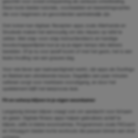
geschikt voor zowel ontspanning als serieuze ontwikkeling.
Deze tools bieden tutorials, voorbeelden en bewerkingsopties
die voor beginners en gevorderden aantrekkelijk zijn.
Ook koken kan digitaal. Recepten-apps zoals Allerhande en
Smulweb maken het eenvoudig om iets nieuws op tafel te
zetten. Met stap-voor-stap instructievideo’s en handige
boodschappenlijsten kun je op je eigen tempo iets lekkers
bereiden. Of je nu voor jezelf kookt of met het gezin, het is een
leuke invulling van een grauwe dag.
Voor wie liever aan taalvaardigheid werkt, zijn apps als Duolingo
en Babbel een uitstekende keuze. Dagelijks een paar minuten
oefenen zorgt voor merkbare vooruitgang, en door het
spelelement blijft het leerproces leuk.
Fit en scherp blijven in je eigen woonkamer
Langdurig binnen blijven vraagt ook om aandacht voor lichaam
en geest. Digitale fitness apps helpen gebruikers actief te
blijven, zelfs in kleine woonruimtes. Programma’s zoals FitCoach
en Virtuagym bieden korte workouts die passen binnen een druk
schema.