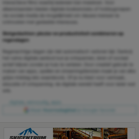
interactieve films waarbij iedereen kan meedoen. Voor
alleenstaanden bieden digitale boekenclubs of hobbygroepen
via sociale media de mogelijkheid om nieuwe mensen te
ontmoeten met gedeelde interesses.
Slotgedachten: plezier en productiviteit combineren op
regendagen
Regenachtige dagen zijn niet automatisch verloren tijd. Dankzij
het ruime digitale aanbod kun je ontspannen, leren of sociaal
actief blijven zonder je huis te verlaten. Door creatief gebruik te
maken van apps, spellen en streamingdiensten maak je van elke
grijze middag iets waardevols. Of je nu kiest voor vermaak,
educatie of ontspanning: de digitale wereld heeft voor ieder wat
wils.
digitale
,
eenvoudig
,
apps
Maak
Hoornsdagblad
je Google-favoriet