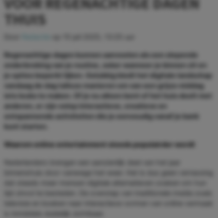
VOOR REGENACHTIGE DAGEN
THUIS
Door
Redactie
op
15 juli 2025, 13:25 uur
Regenachtige dagen kunnen aanvoelen als een slepende
onderbreking van je routine, zeker wanneer je binnen zit en
je opties beperkt lijken. Gelukkig biedt het digitale landschap
vandaag de dag talloze manieren om van een grijze middag
iets leuks te maken. Of je nu alleen bent of het huis deelt met
anderen, er zijn volop interactieve, creatieve en
ontspannende activiteiten die je eenvoudig vanaf je bank
kunt starten.
Waarom online entertainment steeds populairder wordt
Nederlanders brengen een aanzienlijk deel van het jaar
binnenshuis door vanwege het weer. Het is dus geen verrassing
dat steeds meer mensen digitale alternatieven zoeken om hun
tijd zinvol te besteden. De overstap van traditionele media zoals
televisie en boeken naar interactieve vormen van online vermaak
is inmiddels duidelijk zichtbaar.