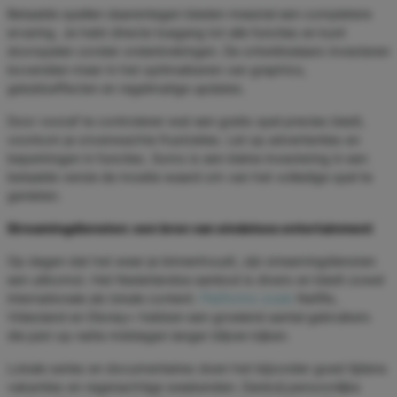
Betaalde spellen daarentegen bieden meestal een completere
ervaring. Je hebt directe toegang tot alle functies en kunt
doorspelen zonder onderbrekingen. De ontwikkelaars investeren
bovendien meer in het optimaliseren van graphics,
geluidseffecten en regelmatige updates.
Door vooraf te controleren wat een gratis spel precies biedt,
voorkom je onverwachte frustraties. Let op advertenties en
beperkingen in functies. Soms is een kleine investering in een
betaalde versie de moeite waard om van het volledige spel te
genieten.
Streamingdiensten: een bron van eindeloos entertainment
Op dagen dat het weer je binnenhoudt, zijn streamingdiensten
een uitkomst. Het Nederlandse aanbod is divers en biedt zowel
internationale als lokale content.
Platforms zoals
Netflix,
Videoland en Disney+ hebben een groeiend aantal gebruikers
die juist op natte middagen langer blijven kijken.
Lokale series en documentaires doen het bijzonder goed tijdens
vakanties en regenachtige weekenden. Dankzij persoonlijke