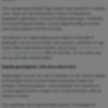
Ook mentale gezondheid krijgt steeds meer aandacht in digitale
vorm. Apps als VGZ Mindfulness Coach of Headspace
begeleiden gebruikers met ademhalingsoefeningen, meditaties
en ontspanningstechnieken. Ze zijn laagdrempelig en kunnen
eenvoudig ingepast worden in je dag.
Het plannen van regelmatige pauzes tijdens schermtijd is
belangrijk voor je concentratie. Even opstaan, stretchen of naar
buiten kijken helpt bij het resetten van je focus.
De bekende 20-
20-20 regel blijft effectief
: elke 20 minuten, 20 seconden naar
iets op 20 meter afstand kijken.
Digitale gezelligheid, zelfs als je alleen bent
Regendagen hoeven niet saai of eenzaam te zijn. Dankzij digitale
technologie kunnen we eenvoudig verbinding maken met
anderen. Videogesprekken, online spelletjes met vrienden en
virtuele bijeenkomsten zorgen voor sociale interactie, zelfs als
iedereen thuiszit.
Voor gezinnen zijn er gezamenlijke games, muziekapps en