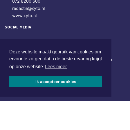
072 8200 600
redactie@xyto.nl
www.xyto.nl
SOCIAL MEDIA
NIEUWSBRIEF AANMELDEN
Deze website maakt gebruik van cookies om
ervoor te zorgen dat u de beste ervaring krijgt
Schrijf je in voor onze nieuwsbrief en krijg wekelijks een
samenvatting van alle gebeurtenissen uit jouw regio.
op onze website
Lees meer
Aanmelden
Ik accepteer cookies
ONLINE DAGBLADEN