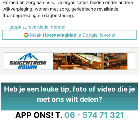
Holland en zorg aan huis. De organisaties bieden onder andere
wijkverpleging, wonen met zorg, geriatrische revalidatie,
thuisbegeleiding en dagbesteding.
grzplus
,
revalidatie
,
herstel
Maak
Hoornsdagblad
je Google-favoriet
Heb je een leuke tip, foto of video die je
met ons wilt delen?
APP ONS!
T.
06 - 574 71 321