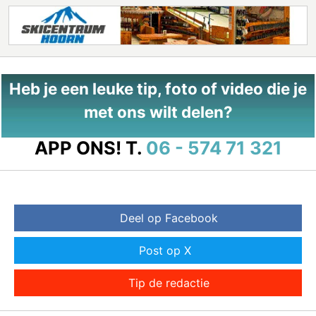
Heb je een leuke tip, foto of video die je
met ons wilt delen?
APP ONS!
T.
06 - 574 71 321
Deel op Facebook
Post op X
Tip de redactie