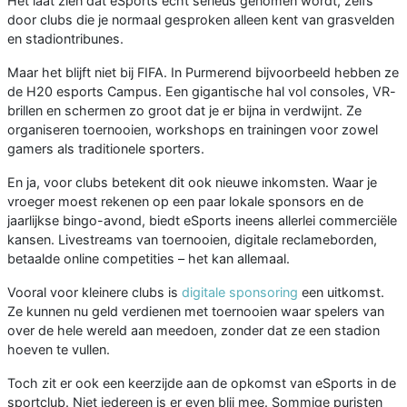
Het laat zien dat eSports echt serieus genomen wordt, zelfs
door clubs die je normaal gesproken alleen kent van grasvelden
en stadiontribunes.
Maar het blijft niet bij FIFA. In Purmerend bijvoorbeeld hebben ze
de H20 esports Campus. Een gigantische hal vol consoles, VR-
brillen en schermen zo groot dat je er bijna in verdwijnt. Ze
organiseren toernooien, workshops en trainingen voor zowel
gamers als traditionele sporters.
En ja, voor clubs betekent dit ook nieuwe inkomsten. Waar je
vroeger moest rekenen op een paar lokale sponsors en de
jaarlijkse bingo-avond, biedt eSports ineens allerlei commerciële
kansen. Livestreams van toernooien, digitale reclameborden,
betaalde online competities – het kan allemaal.
Vooral voor kleinere clubs is
digitale sponsoring
een uitkomst.
Ze kunnen nu geld verdienen met toernooien waar spelers van
over de hele wereld aan meedoen, zonder dat ze een stadion
hoeven te vullen.
Toch zit er ook een keerzijde aan de opkomst van eSports in de
sportclub. Niet iedereen is er even blij mee. Sommige puristen