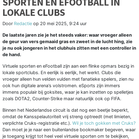
SPORTEN EN EFOOTBALL IN
LOKALE CLUBS
Door
Redactie
op
20 mei 2025, 9:24 uur
De laatste jaren zie je het steeds vaker: waar vroeger alleen
de geur van vers gemaaid gras en zweet in de lucht hing, zie
je nu ook jongeren in het clubhuis zitten met een controller in
de hand.
Virtuele sporten en eFootball zijn aan een flinke opmars bezig in
lokale sportclubs. En eerlijk is eerlijk, het werkt. Clubs die
vroeger alleen hun velden vulden met fanatieke spelers, zien nu
ook hun digitale arena’s volstromen. eSports zijn immers
immens populair bij goksites, waar je kan inzetten op spelletjes
zoals DOTA2, Counter-Strike maar natuurlijk ook op FIFA.
Binnen het Nederlandse circuit is dat nog een beetje beperkt,
omdat de Kansspelautoriteit vrij streng optreedt (met limieten,
verplichte Cruks-registratie etc.).
Wil je toch gokken met Cruks?
Dan moet je je naar een buitenlandse bookmaker begeven, waar
je toegang krijgt tot heel veel virtuele sporten om te bekijken,