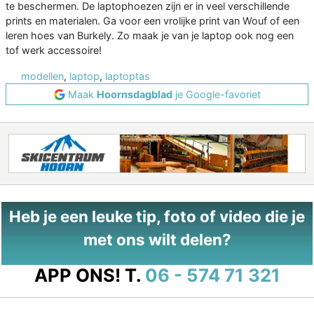
te beschermen. De laptophoezen zijn er in veel verschillende
prints en materialen. Ga voor een vrolijke print van Wouf of een
leren hoes van Burkely. Zo maak je van je laptop ook nog een
tof werk accessoire!
modellen
,
laptop
,
laptoptas
Maak
Hoornsdagblad
je Google-favoriet
Heb je een leuke tip, foto of video die je
met ons wilt delen?
APP ONS!
T.
06 - 574 71 321