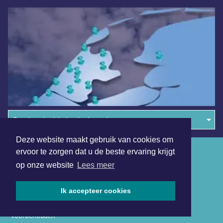
Overige dagbladen in de regio
Deze website maakt gebruik van cookies om
Algemene voorwaarden
ervoor te zorgen dat u de beste ervaring krijgt
op onze website
Lees meer
Disclaimer
Privacy Statement
Ik accepteer cookies
Copyright (c) 2026 | Hoornsdagblad.nl - Alle rechten
voorbehouden