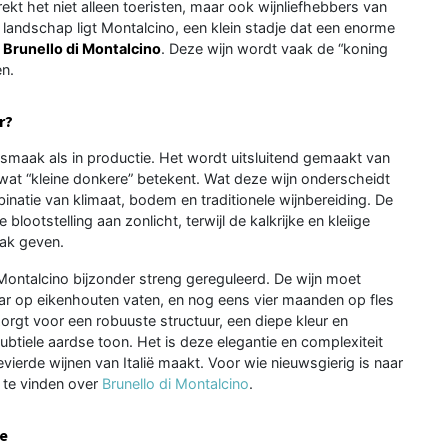
rekt het niet alleen toeristen, maar ook wijnliefhebbers van
e landschap ligt Montalcino, een klein stadje dat een enorme
:
Brunello di Montalcino
. Deze wijn wordt vaak de “koning
en.
r?
n smaak als in productie. Het wordt uitsluitend gemaakt van
 wat “kleine donkere” betekent. Wat deze wijn onderscheidt
natie van klimaat, bodem en traditionele wijnbereiding. De
ootstelling aan zonlicht, terwijl de kalkrijke en kleiige
ak geven.
Montalcino bijzonder streng gereguleerd. De wijn moet
jaar op eikenhouten vaten, en nog eens vier maanden op fles
zorgt voor een robuuste structuur, een diepe kleur en
subtiele aardse toon. Het is deze elegantie en complexiteit
vierde wijnen van Italië maakt. Voor wie nieuwsgierig is naar
e te vinden over
Brunello di Montalcino
.
ie