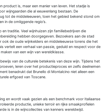
en product is, maar een manier van leven. Het stadje is
oor wijngaarden die al eeuwenlang bestaan. De
erug tot de middeleeuwen, toen het gebied bekend stond om
den in de omliggende regio’s.
 traditie. Veel wijnhuizen zijn familiebedrijven die
wijnbereiding hebben doorgegeven. Bezoekers aan de stad
ar ook de oude wijnkelders en middeleeuwse torens die het
is vertelt een verhaal van passie, geduld en respect voor de
t maken van een wijn van wereldklasse.
bewijs van de culturele betekenis van deze wijn. Tijdens het
 proeven, leren over het productieproces en zelfs deelnemen
ent benadrukt dat Brunello di Montalcino niet alleen een
lturele erfgoed van Toscane.
nning en wordt vaak gezien als een benchmark voor Italiaanse
oleerde productie, unieke terroir en rijke smaakprofielen
de is in de wijncollecties van kenners wereldwijd.