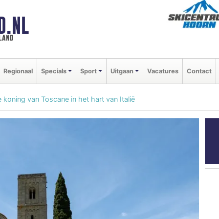
D.NL
land
Regionaal
Specials
Sport
Uitgaan
Vacatures
Contact
e koning van Toscane in het hart van Italië