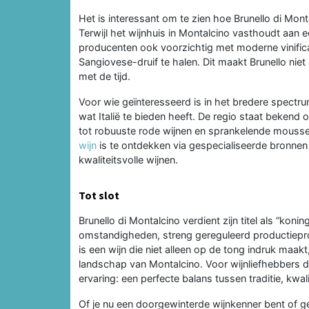
Het is interessant om te zien hoe Brunello di Mont
Terwijl het wijnhuis in Montalcino vasthoudt aa
producenten ook voorzichtig met moderne vinifica
Sangiovese-druif te halen. Dit maakt Brunello niet
met de tijd.
Voor wie geïnteresseerd is in het bredere spectru
wat Italië te bieden heeft. De regio staat bekend o
tot robuuste rode wijnen en sprankelende mousse
wijn
is te ontdekken via gespecialiseerde bronnen 
kwaliteitsvolle wijnen.
Tot slot
Brunello di Montalcino verdient zijn titel als “kon
omstandigheden, streng gereguleerd productiepr
is een wijn die niet alleen op de tong indruk maa
landschap van Montalcino. Voor wijnliefhebbers die
ervaring: een perfecte balans tussen traditie, kwali
Of je nu een doorgewinterde wijnkenner bent of 