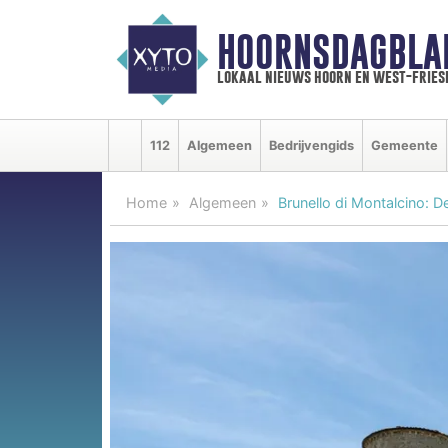
HOORNSDAGBLA
lokaal nieuws hoorn en west-fries
112
Algemeen
Bedrijvengids
Gemeente
Home
Algemeen
Brunello di Montalcino: D