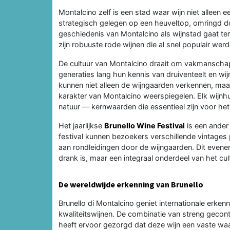
Montalcino zelf is een stad waar wijn niet alleen e
strategisch gelegen op een heuveltop, omringd d
geschiedenis van Montalcino als wijnstad gaat t
zijn robuuste rode wijnen die al snel populair wer
De cultuur van Montalcino draait om vakmanschap en
generaties lang hun kennis van druiventeelt en 
kunnen niet alleen de wijngaarden verkennen, ma
karakter van Montalcino weerspiegelen. Elk wijnhu
natuur — kernwaarden die essentieel zijn voor he
Het jaarlijkse
Brunello Wine Festival
is een ander 
festival kunnen bezoekers verschillende vintages
aan rondleidingen door de wijngaarden. Dit evenem
drank is, maar een integraal onderdeel van het cu
De wereldwijde erkenning van Brunello
Brunello di Montalcino geniet internationale erke
kwaliteitswijnen. De combinatie van streng gecontr
heeft ervoor gezorgd dat deze wijn een vaste waar