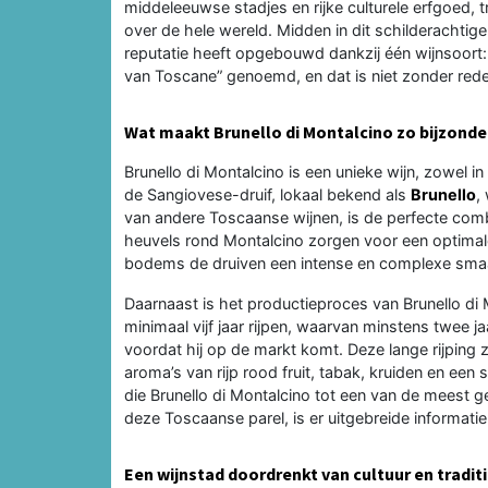
middeleeuwse stadjes en rijke culturele erfgoed, t
over de hele wereld. Midden in dit schilderachtig
reputatie heeft opgebouwd dankzij één wijnsoort
van Toscane” genoemd, en dat is niet zonder red
Wat maakt Brunello di Montalcino zo bijzonde
Brunello di Montalcino is een unieke wijn, zowel i
de Sangiovese-druif, lokaal bekend als
Brunello
,
van andere Toscaanse wijnen, is de perfecte combi
heuvels rond Montalcino zorgen voor een optimale bl
bodems de druiven een intense en complexe sma
Daarnaast is het productieproces van Brunello di 
minimaal vijf jaar rijpen, waarvan minstens twee 
voordat hij op de markt komt. Deze lange rijping 
aroma’s van rijp rood fruit, tabak, kruiden en een 
die Brunello di Montalcino tot een van de meest ge
deze Toscaanse parel, is er uitgebreide informati
Een wijnstad doordrenkt van cultuur en tradit