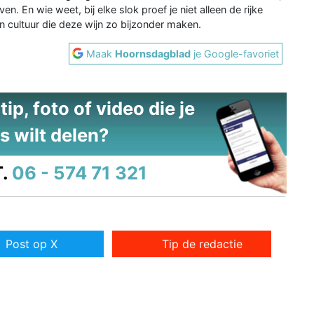
en. En wie weet, bij elke slok proef je niet alleen de rijke
cultuur die deze wijn zo bijzonder maken.
Maak
Hoornsdagblad
je Google-favoriet
ip, foto of video die je
s wilt delen?
.
06 - 574 71 321
Post op X
Tip de redactie