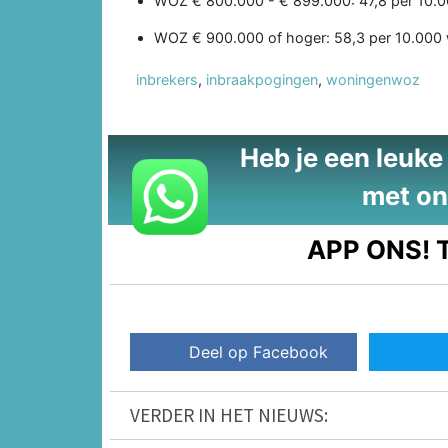
WOZ € 800.000 - € 899.000: 47,8 per 10.
WOZ € 900.000 of hoger: 58,3 per 10.000
inbrekers
,
inbraakpogingen
,
woningenwoz
Heb je een leuke t
met on
APP ONS!
T
Deel op Facebook
VERDER IN HET NIEUWS: