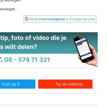
000 woningen
 woningen
Maak
Hoornsdagblad
je Google-favoriet
ip, foto of video die je
s wilt delen?
.
06 - 574 71 321
Post op X
Tip de redactie