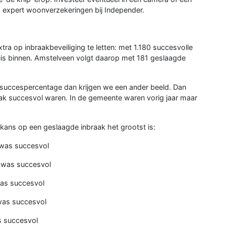
, expert woonverzekeringen bij Independer.
a op inbraakbeveiliging te letten: met 1.180 succesvolle
uis binnen. Amstelveen volgt daarop met 181 geslaagde
t succespercentage dan krijgen we een ander beeld. Dan
 vaak succesvol waren. In de gemeente waren vorig jaar maar
ans op een geslaagde inbraak het grootst is:
 was succesvol
 was succesvol
was succesvol
was succesvol
s succesvol