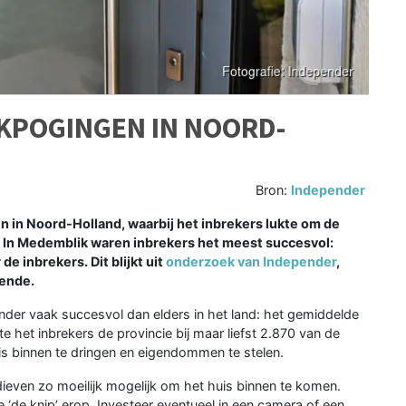
AKPOGINGEN IN NOORD-
Bron:
Independer
n in Noord-Holland, waarbij het inbrekers lukte om de
. In Medemblik waren inbrekers het meest succesvol:
e inbrekers. Dit blijkt uit
onderzoek van Independer
,
iende.
inder vaak succesvol dan elders in het land: het gemiddelde
e het inbrekers de provincie bij maar liefst 2.870 van de
s binnen te dringen en eigendommen te stelen.
ieven zo moeilijk mogelijk om het huis binnen te komen.
oe ‘de knip’ erop. Investeer eventueel in een camera of een