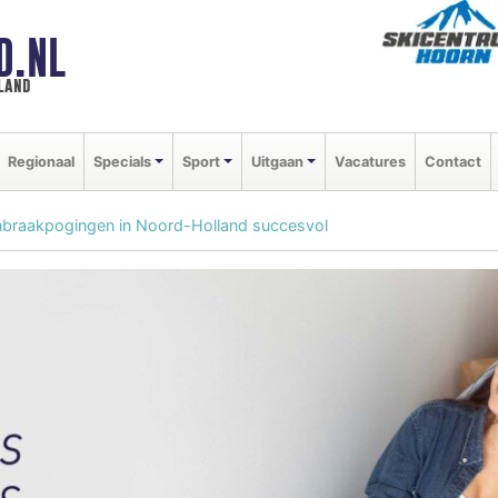
D.NL
land
Regionaal
Specials
Sport
Uitgaan
Vacatures
Contact
inbraakpogingen in Noord-Holland succesvol