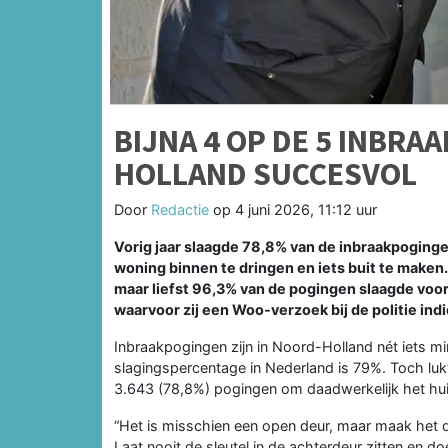
BIJNA 4 OP DE 5 INBRA
HOLLAND SUCCESVOL
Door
Redactie
op
4 juni 2026, 11:12 uur
Vorig jaar slaagde 78,8% van de inbraakpoginge
woning binnen te dringen en iets buit te maken
maar liefst 96,3% van de pogingen slaagde voor d
waarvoor zij een Woo-verzoek bij de politie ind
Inbraakpogingen zijn in Noord-Holland nét iets m
slagingspercentage in Nederland is 79%. Toch lukt
3.643 (78,8%) pogingen om daadwerkelijk het hui
“Het is misschien een open deur, maar maak het d
Laat nooit de sleutel in de achterdeur zitten en d