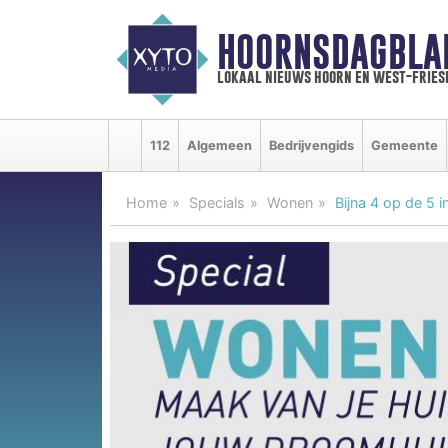
HOORNSDAGBLA
lokaal nieuws hoorn en west-fries
112
Algemeen
Bedrijvengids
Gemeente
Home
Specials
Wonen
Bijna 4 op de 5 