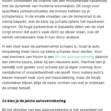
Hoorn combineert de charme van een monumentale havenstad
met de dynamiek van moderne woonwijken. Dit zorgt voor
specifieke verkeerssituaties die invloed hebben op je
schaderisico. In de smalle straatjes van de binnenstad is de
ruimte beperkt, wat de kans op schade tijdens het inparkeren
vergroot. De hoge parkeerdruk in bepaalde delen van de stad
zorgt ervoor dat auto's vaak dicht op elkaar staan, ook dit
nemen verzekeraars mee in hun risico-analyse.
In een stad waar de parkeerruimte schaars is, loopt je auto
simpelweg meer risico op kleine schades door derden. Voor
veel inwoners van Hoorn is een
All-risk autoverzekering
daarom
een slimme keuze, zeker bij een nieuwere auto. Hiermee ben je
namelijk ook gedekt voor schade aan je eigen voertuig door
vandalisme of onoplettendheid van jezelf. Voor oudere auto's
kiezen mensen vaak voor een basisdekking, maar de lokale
statistieken blijven altijd de basis vormen van wat je onderaan
de streep betaalt.
Zo kies je de juiste autoverzekering
Bij het afsluiten van een autoverzekering is het essentieel om