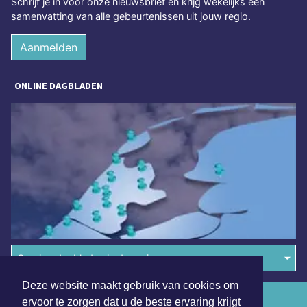
Schrijf je in voor onze nieuwsbrief en krijg wekelijks een
samenvatting van alle gebeurtenissen uit jouw regio.
Aanmelden
ONLINE DAGBLADEN
Overige dagbladen in de regio
Deze website maakt gebruik van cookies om
Algemene voorwaarden
ervoor te zorgen dat u de beste ervaring krijgt