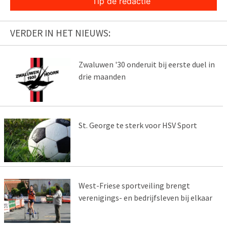
Tip de redactie
VERDER IN HET NIEUWS:
Zwaluwen '30 onderuit bij eerste duel in
drie maanden
St. George te sterk voor HSV Sport
West-Friese sportveiling brengt
verenigings- en bedrijfsleven bij elkaar