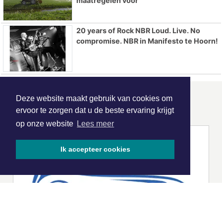
maatregelen voor
20 years of Rock NBR Loud. Live. No
compromise. NBR in Manifesto te Hoorn!
Deze website maakt gebruik van cookies om
ONZE
PARTNERS
ervoor te zorgen dat u de beste ervaring krijgt
op onze website
Lees meer
Ik accepteer cookies