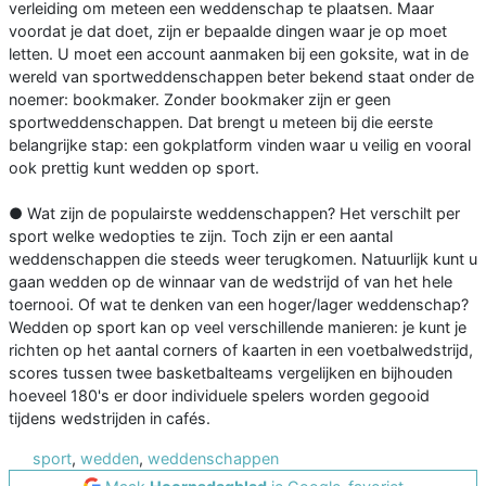
verleiding om meteen een weddenschap te plaatsen. Maar
voordat je dat doet, zijn er bepaalde dingen waar je op moet
letten. U moet een account aanmaken bij een goksite, wat in de
wereld van sportweddenschappen beter bekend staat onder de
noemer: bookmaker. Zonder bookmaker zijn er geen
sportweddenschappen. Dat brengt u meteen bij die eerste
belangrijke stap: een gokplatform vinden waar u veilig en vooral
ook prettig kunt wedden op sport.
● Wat zijn de populairste weddenschappen? Het verschilt per
sport welke wedopties te zijn. Toch zijn er een aantal
weddenschappen die steeds weer terugkomen. Natuurlijk kunt u
gaan wedden op de winnaar van de wedstrijd of van het hele
toernooi. Of wat te denken van een hoger/lager weddenschap?
Wedden op sport kan op veel verschillende manieren: je kunt je
richten op het aantal corners of kaarten in een voetbalwedstrijd,
scores tussen twee basketbalteams vergelijken en bijhouden
hoeveel 180's er door individuele spelers worden gegooid
tijdens wedstrijden in cafés.
sport
,
wedden
,
weddenschappen