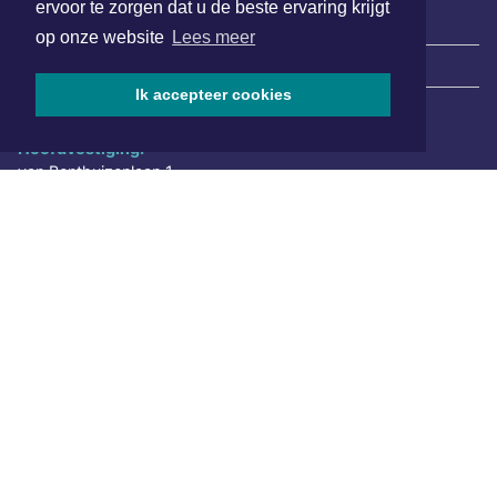
ervoor te zorgen dat u de beste ervaring krijgt
op onze website
Lees meer
|
Nieuws | Sport | Evenementen
Ik accepteer cookies
Hoofdvestiging:
van Benthuizenlaan 1
1701 BZ Heerhugowaard
072 8200 600
redactie@xyto.nl
www.xyto.nl
SOCIAL MEDIA
NIEUWSBRIEF AANMELDEN
Schrijf je in voor onze nieuwsbrief en krijg wekelijks een
samenvatting van alle gebeurtenissen uit jouw regio.