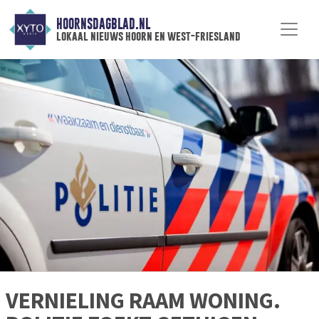
HOORNSDAGBLAD.NL
lokaal nieuws hoorn en west-friesland
VERNIELING RAAM WONING.