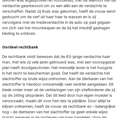
tevoren was afgesproken en voorbereid, met de telefoon van de
verdachte geantwoord om zo een alibi aan de verdachte te
verschaffen. Nadat zij thuis was gekomen, heeft de vrouw eerst
gedoucht om de verf uit haar haar te wassen en is zij
vervolgens met de medeverdachte in de auto op pad gegaan
om zich van het moordwapen en de bij het misdrijf gedragen
kleding te ontdoen.
Oordeel rechtbank
De rechtbank vindt bewezen dat de 63-jarige verdachte haar
man, met wie zij vele jaren getrouwd was, met een vooropgezet
plan heeft doodgeschoten. Het menselijk leven is het hoogste
in het recht te beschermen goed. Dat heeft de verdachte het
slachtoffer op brute wijze ontnomen. Aan de dierbaren van het
slachtoffer is hierdoor onnoemelijk veel verdriet aangedaan. Dit
bleek onder meer uit de verklaringen van zijn stiefkinderen die zij
op de zitting uitspraken. Dat dit leed door hun eigen moeder is
veroorzaakt, maakt dit voor hen des te pijnlijker. Door altijd te
blijven ontkennen, heeft de vrouw de rechtbank en – belangrijker
nog – de dierbaren van het slachtoffer op geen enkele wijze
inzicht gegeven in de motieven van haar handelen. Voor de