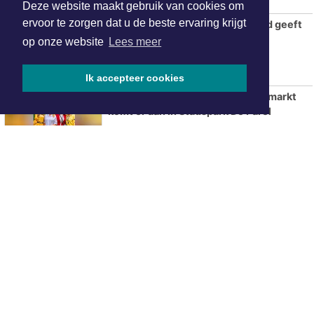
Deze website maakt gebruik van cookies om
ervoor te zorgen dat u de beste ervaring krijgt
De Wateratlas van Noord-Holland geeft
inzicht in onze relatie met water
op onze website
Lees meer
Ik accepteer cookies
Tweede editie Sorochynska Jaarmarkt
komt er aan in Stadspark De Parel
ONZE
PARTNERS