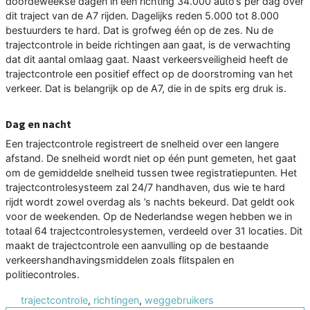
doordeweekse dagen in één richting 34.000 auto’s per dag over
dit traject van de A7 rijden. Dagelijks reden 5.000 tot 8.000
bestuurders te hard. Dat is grofweg één op de zes. Nu de
trajectcontrole in beide richtingen aan gaat, is de verwachting
dat dit aantal omlaag gaat. Naast verkeersveiligheid heeft de
trajectcontrole een positief effect op de doorstroming van het
verkeer. Dat is belangrijk op de A7, die in de spits erg druk is.
Dag en nacht
Een trajectcontrole registreert de snelheid over een langere
afstand. De snelheid wordt niet op één punt gemeten, het gaat
om de gemiddelde snelheid tussen twee registratiepunten. Het
trajectcontrolesysteem zal 24/7 handhaven, dus wie te hard
rijdt wordt zowel overdag als ’s nachts bekeurd. Dat geldt ook
voor de weekenden. Op de Nederlandse wegen hebben we in
totaal 64 trajectcontrolesystemen, verdeeld over 31 locaties. Dit
maakt de trajectcontrole een aanvulling op de bestaande
verkeershandhavingsmiddelen zoals flitspalen en
politiecontroles.
trajectcontrole
,
richtingen
,
weggebruikers