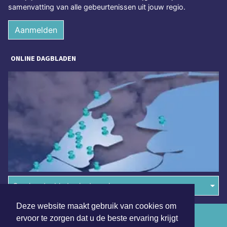
samenvatting van alle gebeurtenissen uit jouw regio.
Aanmelden
ONLINE DAGBLADEN
Overige dagbladen in de regio
Deze website maakt gebruik van cookies om
Algemene voorwaarden
ervoor te zorgen dat u de beste ervaring krijgt