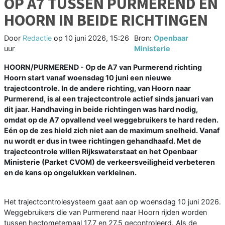
OP A7 TUSSEN PURMEREND EN
HOORN IN BEIDE RICHTINGEN
Door
Redactie
op
10 juni 2026, 15:26
Bron:
Openbaar
uur
Ministerie
HOORN/PURMEREND - Op de A7 van Purmerend richting
Hoorn start vanaf woensdag 10 juni een nieuwe
trajectcontrole. In de andere richting, van Hoorn naar
Purmerend, is al een trajectcontrole actief sinds januari van
dit jaar. Handhaving in beide richtingen was hard nodig,
omdat op de A7 opvallend veel weggebruikers te hard reden.
Eén op de zes hield zich niet aan de maximum snelheid. Vanaf
nu wordt er dus in twee richtingen gehandhaafd. Met de
trajectcontrole willen Rijkswaterstaat en het Openbaar
Ministerie (Parket CVOM) de verkeersveiligheid verbeteren
en de kans op ongelukken verkleinen.
Het trajectcontrolesysteem gaat aan op woensdag 10 juni 2026.
Weggebruikers die van Purmerend naar Hoorn rijden worden
tussen hectometerpaal 17.7 en 27.5 gecontroleerd. Als de