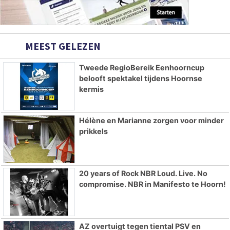
MEEST GELEZEN
Tweede RegioBereik Eenhoorncup
belooft spektakel tijdens Hoornse
kermis
Hélène en Marianne zorgen voor minder
prikkels
20 years of Rock NBR Loud. Live. No
compromise. NBR in Manifesto te Hoorn!
AZ overtuigt tegen tiental PSV en