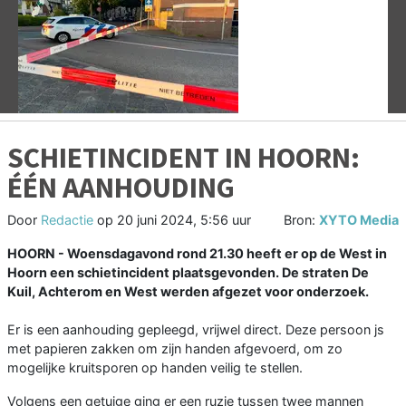
Vorige
V
SCHIETINCIDENT IN HOORN:
ÉÉN AANHOUDING
Door
Redactie
op
20 juni 2024, 5:56 uur
Bron:
XYTO Media
HOORN - Woensdagavond rond 21.30 heeft er op de West in
Hoorn een schietincident plaatsgevonden. De straten De
Kuil, Achterom en West werden afgezet voor onderzoek.
Er is een aanhouding gepleegd, vrijwel direct. Deze persoon js
met papieren zakken om zijn handen afgevoerd, om zo
mogelijke kruitsporen op handen veilig te stellen.
Volgens een getuige ging er een ruzie tussen twee mannen