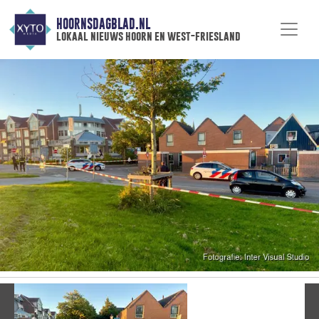
HOORNSDAGBLAD.NL
lokaal nieuws hoorn en west-friesland