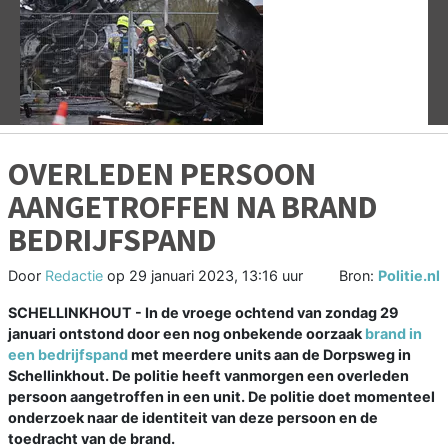
Vorige
V
OVERLEDEN PERSOON
AANGETROFFEN NA BRAND
BEDRIJFSPAND
Door
Redactie
op
29 januari 2023, 13:16 uur
Bron:
Politie.nl
SCHELLINKHOUT - In de vroege ochtend van zondag 29
januari ontstond door een nog onbekende oorzaak
brand in
een bedrijfspand
met meerdere units aan de Dorpsweg in
Schellinkhout. De politie heeft vanmorgen een overleden
persoon aangetroffen in een unit. De politie doet momenteel
onderzoek naar de identiteit van deze persoon en de
toedracht van de brand.