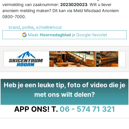
vermelding van zaaknummer:
2023020023
. Wilt u liever
anoniem melding maken? Dit kan via Meld Misdaad Anoniem
0800-7000.
brand
,
politie
,
schellinkhout
Maak
Hoornsdagblad
je Google-favoriet
Heb je een leuke tip, foto of video die je
met ons wilt delen?
APP ONS!
T.
06 - 574 71 321