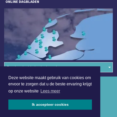
ONLINE DAGBLADEN
Overige dagbladen in de regio
Deze website maakt gebruik van cookies om
Algemene voorwaarden
ervoor te zorgen dat u de beste ervaring krijgt
op onze website
Lees meer
Disclaimer
Privacy Statement
Ik accepteer cookies
Copyright (c) 2026 | Hoornsdagblad.nl - Alle rechten