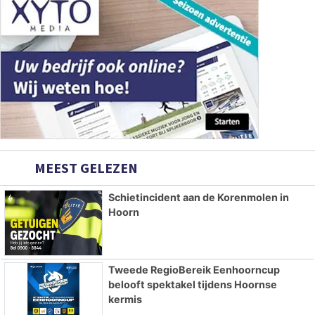
MEEST GELEZEN
Schietincident aan de Korenmolen in
Hoorn
Tweede RegioBereik Eenhoorncup
belooft spektakel tijdens Hoornse
kermis