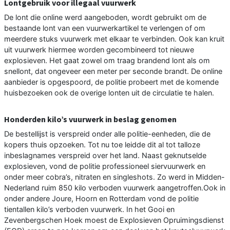
Lontgebruik voor illegaal vuurwerk
De lont die online werd aangeboden, wordt gebruikt om de
bestaande lont van een vuurwerkartikel te verlengen of om
meerdere stuks vuurwerk met elkaar te verbinden. Ook kan kruit
uit vuurwerk hiermee worden gecombineerd tot nieuwe
explosieven. Het gaat zowel om traag brandend lont als om
snellont, dat ongeveer een meter per seconde brandt. De online
aanbieder is opgespoord, de politie probeert met de komende
huisbezoeken ook de overige lonten uit de circulatie te halen.
Honderden kilo’s vuurwerk in beslag genomen
De bestellijst is verspreid onder alle politie-eenheden, die de
kopers thuis opzoeken. Tot nu toe leidde dit al tot talloze
inbeslagnames verspreid over het land. Naast geknutselde
explosieven, vond de politie professioneel siervuurwerk en
onder meer cobra’s, nitraten en singleshots. Zo werd in Midden-
Nederland ruim 850 kilo verboden vuurwerk aangetroffen.Ook in
onder andere Joure, Hoorn en Rotterdam vond de politie
tientallen kilo’s verboden vuurwerk. In het Gooi en
Zevenbergschen Hoek moest de Explosieven Opruimingsdienst