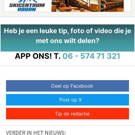
Heb je een leuke tip, foto of video die je
met ons wilt delen?
APP ONS!
T.
06 - 574 71 321
Deel op Facebook
Post op X
Tip de redactie
VERDER IN HET NIEUWS: