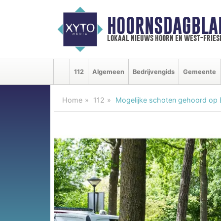
HOORNSDAGBLA
lokaal nieuws hoorn en west-fries
112
Algemeen
Bedrijvengids
Gemeente
Home
112
Mogelijke schoten gehoord op B