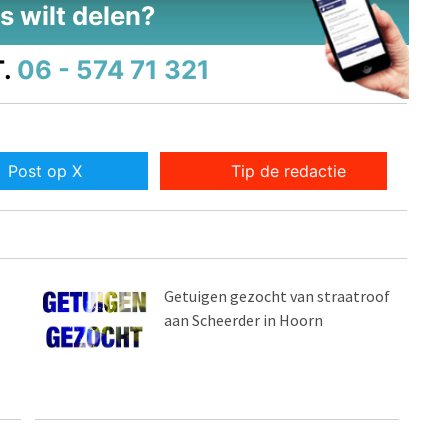
s wilt delen?
.
06 - 574 71 321
Post op X
Tip de redactie
Getuigen gezocht van straatroof
aan Scheerder in Hoorn