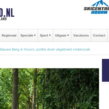
D.NL
land
Regionaal
Specials
Sport
Uitgaan
Vacatures
Contact
lauwe Berg in Hoorn, politie doet uitgebreid onderzoek