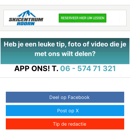
Heb je een leuke tip, foto of video die je
met ons wilt delen?
APP ONS!
T.
06 - 574 71 321
Deel op Facebook
Post op X
Tip de redactie