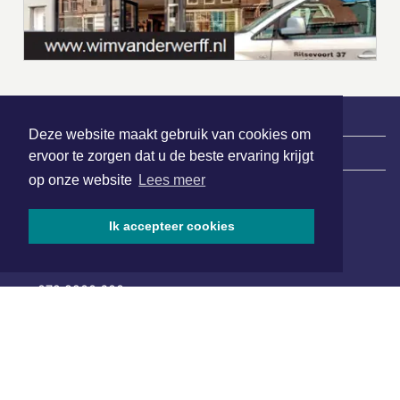
Deze website maakt gebruik van cookies om
|
Nieuws | Sport | Evenementen
ervoor te zorgen dat u de beste ervaring krijgt
op onze website
Lees meer
Hoofdvestiging:
Ik accepteer cookies
van Benthuizenlaan 1
1701 BZ Heerhugowaard
072 8200 600
redactie@xyto.nl
www.xyto.nl
SOCIAL MEDIA