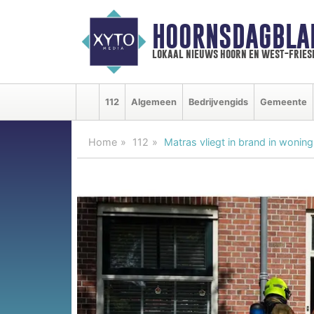
HOORNSDAGBLA
lokaal nieuws hoorn en west-fries
112
Algemeen
Bedrijvengids
Gemeente
Home
112
Matras vliegt in brand in wonin