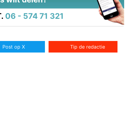
.
06 - 574 71 321
Post op X
Tip de redactie