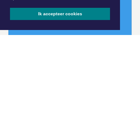
Ik accepteer cookies
|
Nieuws | Sport | Evenementen
Hoofdvestiging:
van Benthuizenlaan 1
1701 BZ Heerhugowaard