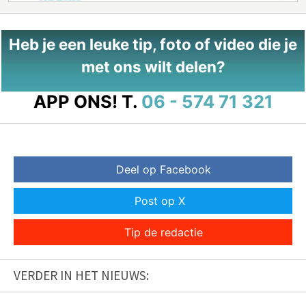
Heb je een leuke tip, foto of video die je
met ons wilt delen?
APP ONS!
T.
06 - 574 71 321
Deel op Facebook
Post op X
Tip de redactie
VERDER IN HET NIEUWS: