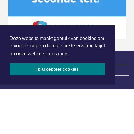
Deze website maakt gebruik van cookies om
ervoor te zorgen dat u de beste ervaring krijgt
op onze website
Lees meer
Ik accepteer cookies
|
Nieuws | Sport | Evenementen
Hoofdvestiging:
van Benthuizenlaan 1
1701 BZ Heerhugowaard
072 8200 600
redactie@xyto.nl
www.xyto.nl