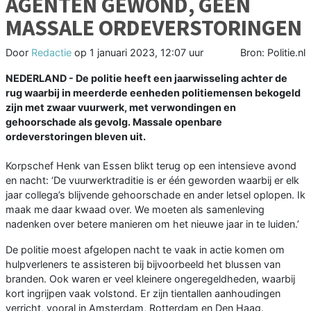
AGENTEN GEWOND, GEEN
MASSALE ORDEVERSTORINGEN
Door
Redactie
op
1 januari 2023, 12:07 uur
Bron: Politie.nl
NEDERLAND - De politie heeft een jaarwisseling achter de
rug waarbij in meerderde eenheden politiemensen bekogeld
zijn met zwaar vuurwerk, met verwondingen en
gehoorschade als gevolg. Massale openbare
ordeverstoringen bleven uit.
Korpschef Henk van Essen blikt terug op een intensieve avond
en nacht: ‘De vuurwerktraditie is er één geworden waarbij er elk
jaar collega’s blijvende gehoorschade en ander letsel oplopen. Ik
maak me daar kwaad over. We moeten als samenleving
nadenken over betere manieren om het nieuwe jaar in te luiden.’
De politie moest afgelopen nacht te vaak in actie komen om
hulpverleners te assisteren bij bijvoorbeeld het blussen van
branden. Ook waren er veel kleinere ongeregeldheden, waarbij
kort ingrijpen vaak volstond. Er zijn tientallen aanhoudingen
verricht, vooral in Amsterdam, Rotterdam en Den Haag.