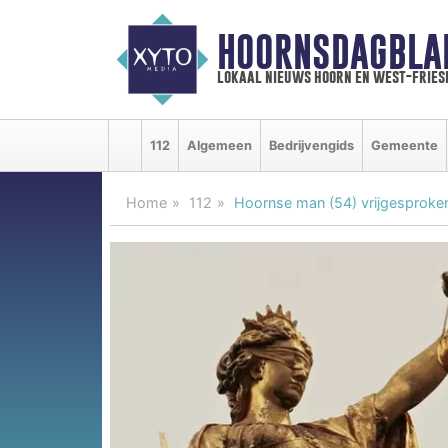
HOORNSDAGBLA
lokaal nieuws hoorn en west-fries
112
Algemeen
Bedrijvengids
Gemeente
Home
112
Hoornse man (54) vrijgesproken