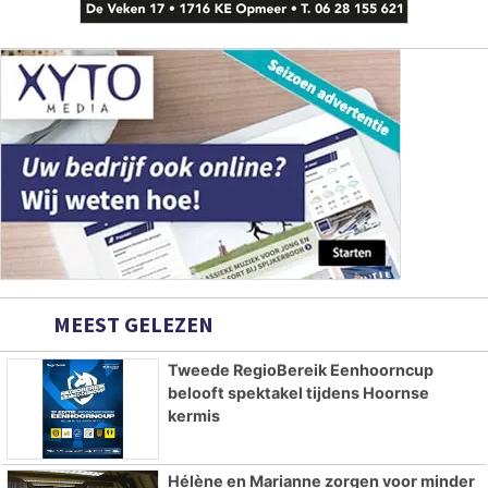
MEEST GELEZEN
Tweede RegioBereik Eenhoorncup
belooft spektakel tijdens Hoornse
kermis
Hélène en Marianne zorgen voor minder