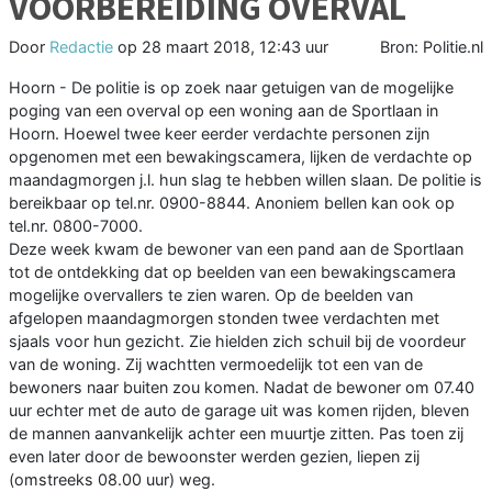
VOORBEREIDING OVERVAL
Door
Redactie
op
28 maart 2018, 12:43 uur
Bron: Politie.nl
Hoorn - De politie is op zoek naar getuigen van de mogelijke
poging van een overval op een woning aan de Sportlaan in
Hoorn. Hoewel twee keer eerder verdachte personen zijn
opgenomen met een bewakingscamera, lijken de verdachte op
maandagmorgen j.l. hun slag te hebben willen slaan. De politie is
bereikbaar op tel.nr. 0900-8844. Anoniem bellen kan ook op
tel.nr. 0800-7000.
Deze week kwam de bewoner van een pand aan de Sportlaan
tot de ontdekking dat op beelden van een bewakingscamera
mogelijke overvallers te zien waren. Op de beelden van
afgelopen maandagmorgen stonden twee verdachten met
sjaals voor hun gezicht. Zie hielden zich schuil bij de voordeur
van de woning. Zij wachtten vermoedelijk tot een van de
bewoners naar buiten zou komen. Nadat de bewoner om 07.40
uur echter met de auto de garage uit was komen rijden, bleven
de mannen aanvankelijk achter een muurtje zitten. Pas toen zij
even later door de bewoonster werden gezien, liepen zij
(omstreeks 08.00 uur) weg.