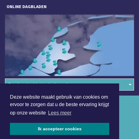
ONLINE DAGBLADEN
Overige dagbladen in de regio
Deze website maakt gebruik van cookies om
Algemene voorwaarden
ervoor te zorgen dat u de beste ervaring krijgt
op onze website
Lees meer
Disclaimer
Privacy Statement
Ik accepteer cookies
Copyright (c) 2026 | Hoornsdagblad.nl - Alle rechten