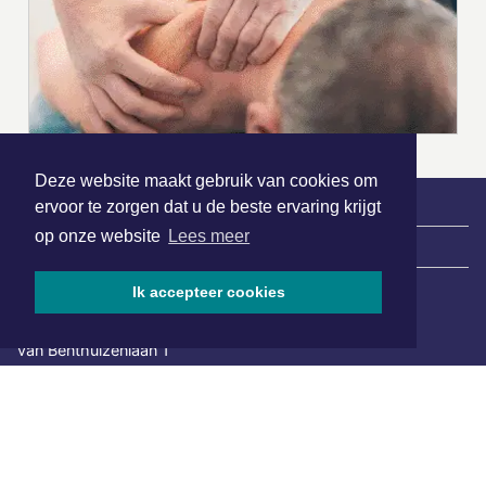
Deze website maakt gebruik van cookies om
ervoor te zorgen dat u de beste ervaring krijgt
op onze website
Lees meer
|
Nieuws | Sport | Evenementen
Ik accepteer cookies
Hoofdvestiging:
van Benthuizenlaan 1
1701 BZ Heerhugowaard
072 8200 600
redactie@xyto.nl
www.xyto.nl