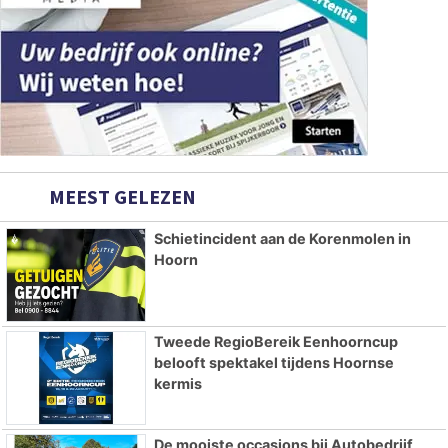
MEEST GELEZEN
Schietincident aan de Korenmolen in
Hoorn
Tweede RegioBereik Eenhoorncup
belooft spektakel tijdens Hoornse
kermis
De mooiste occasions bij Autobedrijf