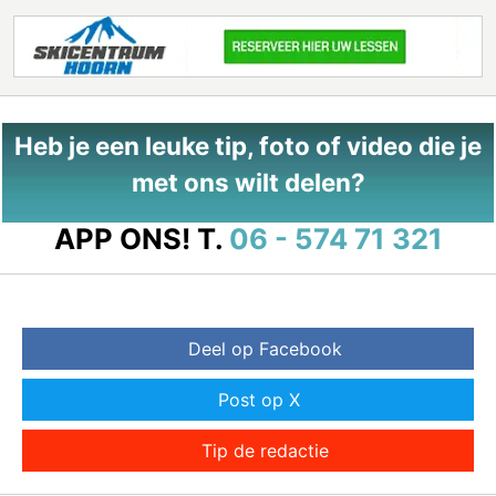
Heb je een leuke tip, foto of video die je
met ons wilt delen?
APP ONS!
T.
06 - 574 71 321
Deel op Facebook
Post op X
Tip de redactie