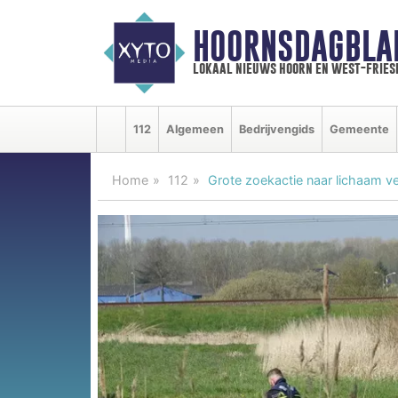
HOORNSDAGBLA
lokaal nieuws hoorn en west-fries
112
Algemeen
Bedrijvengids
Gemeente
Home
112
Grote zoekactie naar lichaam 