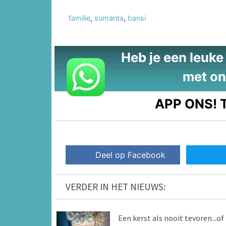
familie
,
sumanta
,
bansi
Heb je een leuke t
met on
APP ONS!
T
Deel op Facebook
VERDER IN HET NIEUWS:
Een kerst als nooit tevoren...of