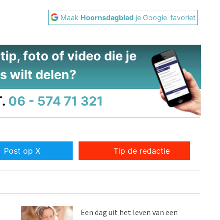
Maak
Hoornsdagblad
je Google-favoriet
ip, foto of video die je
s wilt delen?
.
06 - 574 71 321
Post op X
Tip de redactie
Een dag uit het leven van een