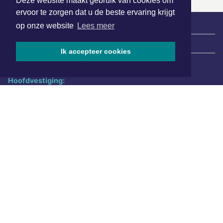
Deze website maakt gebruik van cookies om
ervoor te zorgen dat u de beste ervaring krijgt
op onze website
Lees meer
|
Nieuws | Sport | Evenementen
Ik accepteer cookies
Hoofdvestiging:
van Benthuizenlaan 1
1701 BZ Heerhugowaard
072 8200 600
redactie@xyto.nl
www.xyto.nl
SOCIAL MEDIA
NIEUWSBRIEF AANMELDEN
Schrijf je in voor onze nieuwsbrief en krijg wekelijks een