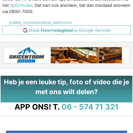
het
tipformulier
. Dat kan ook anoniem, bel dan misdaad anoniem
via 0800-7000.
politie
,
oosterblokker
,
eenhoorn
Maak
Hoornsdagblad
je Google-favoriet
Heb je een leuke tip, foto of video die je
met ons wilt delen?
APP ONS!
T.
06 - 574 71 321