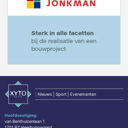
|
Nieuws | Sport | Evenementen
Hoofdvestiging:
van Benthuizenlaan 1
1701 BZ Heerhugowaard