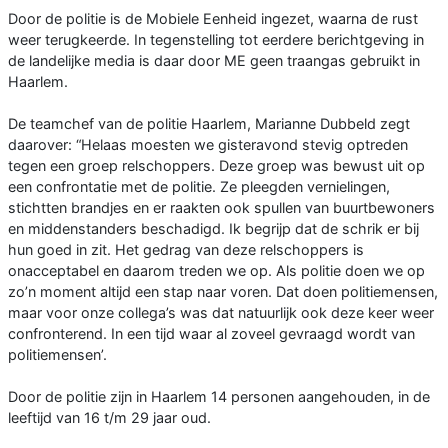
Door de politie is de Mobiele Eenheid ingezet, waarna de rust
weer terugkeerde. In tegenstelling tot eerdere berichtgeving in
de landelijke media is daar door ME geen traangas gebruikt in
Haarlem.
De teamchef van de politie Haarlem, Marianne Dubbeld zegt
daarover: “Helaas moesten we gisteravond stevig optreden
tegen een groep relschoppers. Deze groep was bewust uit op
een confrontatie met de politie. Ze pleegden vernielingen,
stichtten brandjes en er raakten ook spullen van buurtbewoners
en middenstanders beschadigd. Ik begrijp dat de schrik er bij
hun goed in zit. Het gedrag van deze relschoppers is
onacceptabel en daarom treden we op. Als politie doen we op
zo’n moment altijd een stap naar voren. Dat doen politiemensen,
maar voor onze collega’s was dat natuurlijk ook deze keer weer
confronterend. In een tijd waar al zoveel gevraagd wordt van
politiemensen’.
Door de politie zijn in Haarlem 14 personen aangehouden, in de
leeftijd van 16 t/m 29 jaar oud.