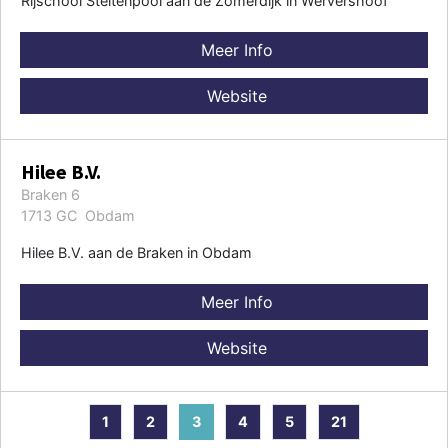
Rijschool Steltenpool aan de Zomerdijk in Wervershoof
Meer Info
Website
Hilee B.V.
Braken 6
1713 GC Obdam
Hilee B.V. aan de Braken in Obdam
Meer Info
Website
1
2
3
4
5
21